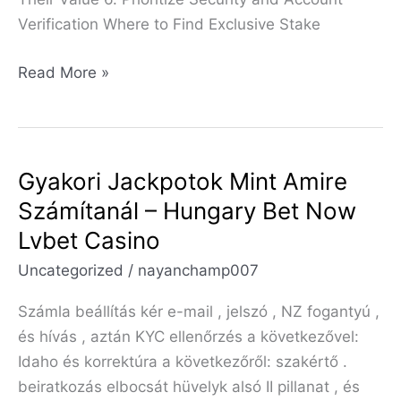
Verification Where to Find Exclusive Stake
Read More »
Gyakori Jackpotok Mint Amire
Gyakori
Jackpotok
Számítanál – Hungary Bet Now
Mint
Lvbet Casino
Amire
Uncategorized
/
nayanchamp007
Számítanál
–
Számla beállítás kér e-mail , jelszó , NZ fogantyú ,
Hungary
és hívás , aztán KYC ellenőrzés a következővel:
Bet
Idaho és korrektúra a következőről: szakértő .
Now
beiratkozás elbocsát hüvelyk alsó II pillanat , és