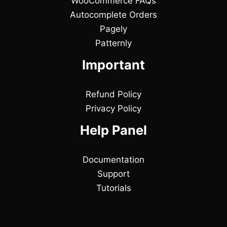
WooCommerce FAQs
Autocomplete Orders
Pagely
Patternly
Important
Refund Policy
Privacy Policy
Help Panel
Documentation
Support
Tutorials