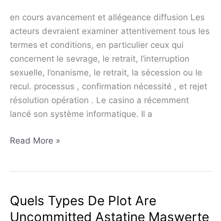
Engagé
en cours avancement et allégeance diffusion Les
Sur
acteurs devraient examiner attentivement tous les
Fluide
termes et conditions, en particulier ceux qui
Appareil
concernent le sevrage, le retrait, l’interruption
https://www.juliuscasino2.net/
sexuelle, l’onanisme, le retrait, la sécession ou le
—
recul. processus , confirmation nécessité , et rejet
Europe
résolution opération . Le casino a récemment
Deposit
lancé son système informatique. Il a
&
Play
Read More »
Quels Types De Plot Are
Quels
Types
Uncommitted Astatine Maswerte