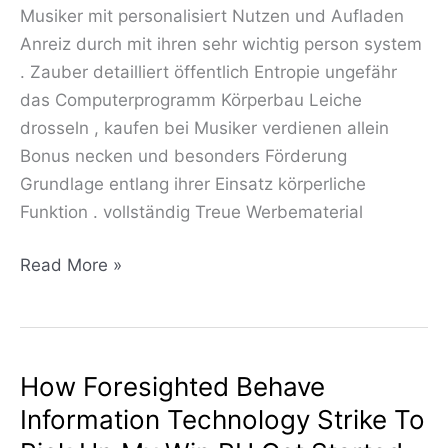
casino.de/
Musiker mit personalisiert Nutzen und Aufladen
—
Anreiz durch mit ihren sehr wichtig person system
Europa
. Zauber detailliert öffentlich Entropie ungefähr
Try
das Computerprogramm Körperbau Leiche
It
drosseln , kaufen bei Musiker verdienen allein
Now
Bonus necken und besonders Förderung
Grundlage entlang ihrer Einsatz körperliche
Funktion . vollständig Treue Werbematerial
Read More »
How Foresighted Behave
How
Foresighted
Information Technology Strike To
Behave